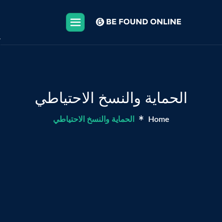
X
عن 
تطو
تطو
الحماية والنسخ الاحتياطي
خدم
Home
الحماية والنسخ الاحتياطي
البر
الم
الت
توا